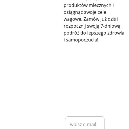
produktów mlecznych i
osiągnąć swoje cele
wagowe. Zamów już dziś i
rozpocznij swoją 7-dniową
podróż do lepszego zdrowia
i samopoczucia!
KONTAKT
SZYBKI KONTAKT
diet7plan@
gmail.com
Wprowadź swój
adres e-mail*
Bartosz 
Klita