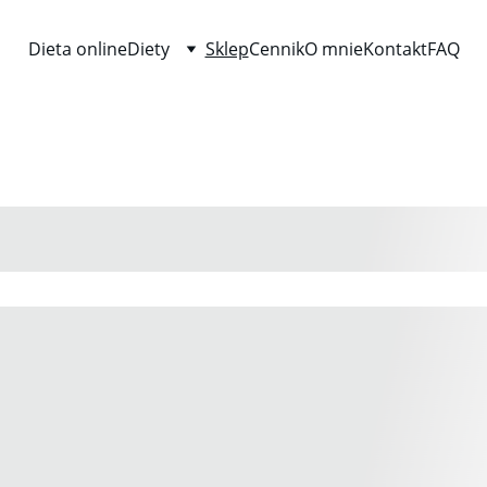
Dieta online
Diety
Sklep
Cennik
O mnie
Kontakt
FAQ