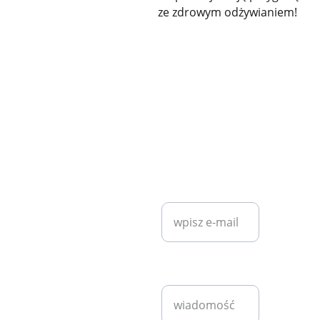
ze zdrowym odżywianiem!
KONTAKT
SZYBKI KONTAKT
diet7plan@
gmail.com
Wprowadź swój
adres e-mail*
Bartosz 
Klita
+48 530 
Napisz
940 221
wiadomość*
pn - pt 
9:00 - 
17:00