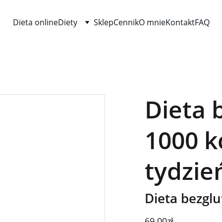
Dieta online
Diety
Sklep
Cennik
O mnie
Kontakt
FAQ
Dieta 
1000 k
tydzie
Dieta bezglu
69.00zł