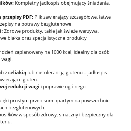
iłków:
Kompletny jadłospis obejmujący śniadania,
 przepisy PDF:
Plik zawierający szczegółowe, łatwe
zepisy na potrawy bezglutenowe.
i:
Zdrowe produkty, takie jak świeże warzywa,
we białka oraz specjalistyczne produkty
 dzień zaplanowany na 1000 kcal, idealny dla osób
 wagi.
ób z
celiakią
lub nietolerancją glutenu – jadłospis
wierające gluten.
wej redukcji wagi
i poprawie ogólnego
, dzięki prostym przepisom opartym na powszechnie
ach bezglutenowych.
posiłków w sposób zdrowy, smaczny i bezpieczny dla
utenu.