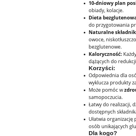
10-dniowy plan pos
obiady, kolacje.
Dieta bezglutenowa
do przygotowania pr
Naturalne składnik
owoce, niskotłuszczo
bezglutenowe.
Kaloryczność:
Każdy
dążących do redukcji
Korzyści:
Odpowiednia dla os
wyklucza produkty za
Może pomóc w
zdro
samopoczucia.
Łatwy do realizacji
dostępnych składnik
Ułatwia organizację 
osób unikających gl
Dla kogo?