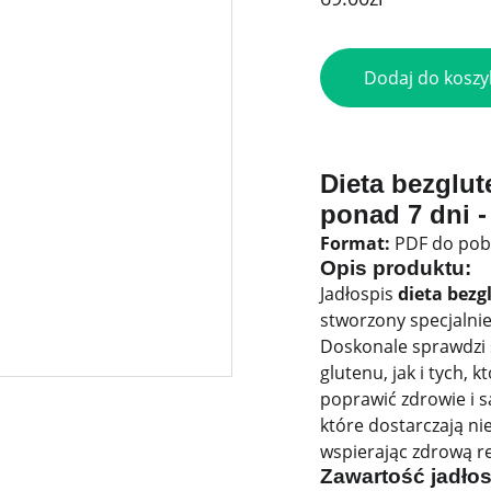
Dodaj do koszy
Dieta bezglut
ponad 7 dni -
Format:
PDF do pob
Opis produktu:
Jadłospis
dieta bezg
stworzony specjalnie
Doskonale sprawdzi 
glutenu, jak i tych, 
poprawić zdrowie i s
które dostarczają n
wspierając zdrową r
Zawartość jadłos