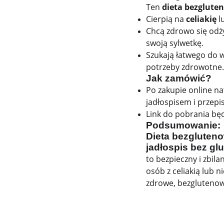
Ten
dieta bezglute
Cierpią na
celiakię
l
Chcą zdrowo się odży
swoją sylwetkę.
Szukają łatwego do w
potrzeby zdrowotne.
Jak zamówić?
Po zakupie online n
jadłospisem i przepi
Link do pobrania będ
Podsumowanie:
Dieta bezgluteno
jadłospis bez gl
to bezpieczny i zbil
osób z celiakią lub 
zdrowe, bezglutenowe