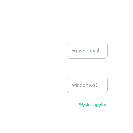
KONTAKT
SZYBKI KONTAKT
diet7plan@
gmail.com
Wprowadź swój
adres e-mail*
Bartosz 
Klita
+48 530 
Napisz
940 221
wiadomość*
pn - pt 
9:00 - 
17:00
Polityka 
Wyślij zapytanie
prywatności i 
regulamin
© 2026. 
Wszelkie 
prawa 