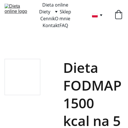
Dieta online
Diety
Sklep
Cennik
O mnie
Kontakt
FAQ
Dieta
FODMAP
1500
kcal na 5