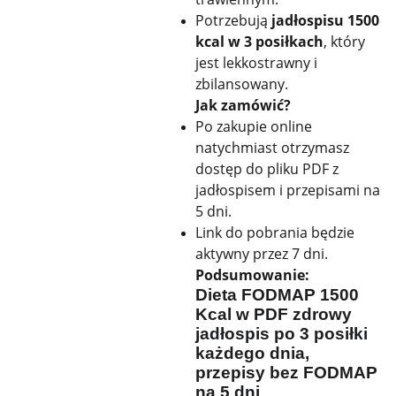
Potrzebują
jadłospisu 1500
kcal w 3 posiłkach
, który
jest lekkostrawny i
zbilansowany.
Jak zamówić?
Po zakupie online
natychmiast otrzymasz
dostęp do pliku PDF z
jadłospisem i przepisami na
5 dni.
Link do pobrania będzie
aktywny przez 7 dni.
Podsumowanie:
Dieta FODMAP 1500
Kcal w PDF zdrowy
jadłospis po 3 posiłki
każdego dnia,
przepisy bez FODMAP
na 5 dni