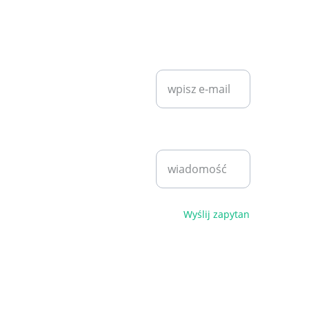
KONTAKT
SZYBKI KONTAKT
diet7plan@
gmail.com
Wprowadź swój
adres e-mail*
Bartosz 
Klita
+48 530 
Napisz
940 221
wiadomość*
pn - pt 
9:00 - 
17:00
Polityka 
Wyślij zapytanie
prywatności i 
regulamin
© 2026. 
Wszelkie 
prawa 
zastrzeżone.