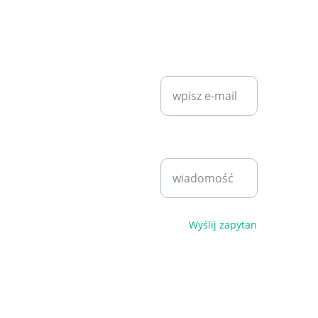
KONTAKT
SZYBKI KONTAKT
diet7plan@
gmail.com
Wprowadź swój
adres e-mail*
Bartosz 
Klita
+48 530 
Napisz
940 221
wiadomość*
pn - pt 
9:00 - 
17:00
Polityka 
Wyślij zapytanie
prywatności i 
regulamin
© 2026. 
Wszelkie 
prawa 
zastrzeżone.