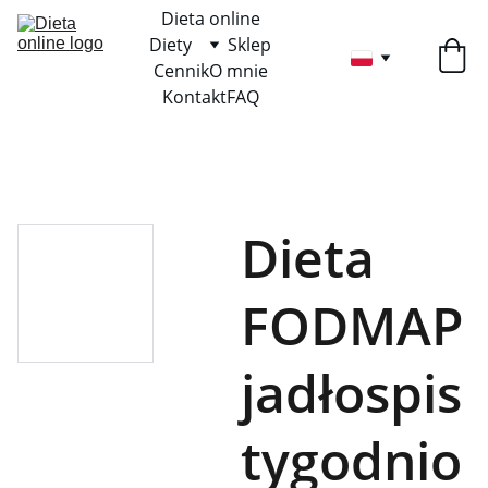
Dieta online
Diety
Sklep
Cennik
O mnie
Kontakt
FAQ
Dieta
FODMAP
jadłospis
tygodnio