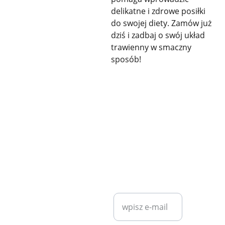
delikatne i zdrowe posiłki
do swojej diety. Zamów już
dziś i zadbaj o swój układ
trawienny w smaczny
sposób!
KONTAKT
SZYBKI KONTAKT
diet7plan@
gmail.com
Wprowadź swój
adres e-mail*
Bartosz 
Klita
+48 530 