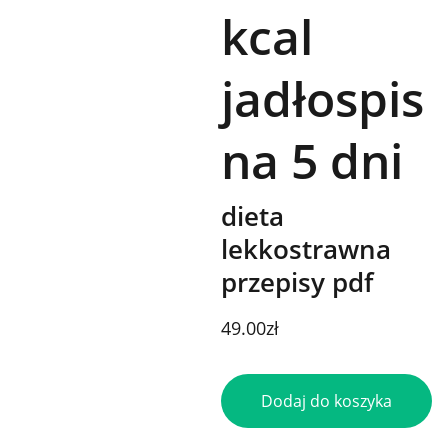
kcal
jadłospis
na 5 dni
dieta
lekkostrawna
przepisy pdf
49.00zł
Dodaj do koszyka