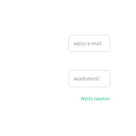
KONTAKT
SZYBKI KONTAKT
diet7plan@
gmail.com
Wprowadź swój
adres e-mail*
Bartosz 
Klita
+48 530 
Napisz
940 221
wiadomość*
pn - pt 
9:00 - 
17:00
Polityka 
Wyślij zapytanie
prywatności i 
regulamin
© 2026. 
Wszelkie 
prawa 
zastrzeżone.