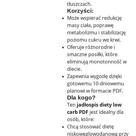
tłuszczach.
Korzyści:
Może wspierać redukcję
masy ciała, poprawę
metabolizmu i stabilizację
poziomu cukru we krwi.
Oferuje różnorodne i
smaczne posiłki, które
eliminują monotonność w
diecie.
Zapewnia wygodę dzięki
gotowemu 10-dniowemu
planowi w formacie PDF.
Dla kogo?
Ten
jadłospis diety low
carb PDF
jest idealny dla
osób, które:
Chcą stosować dietę
niskowęglowodanową przy