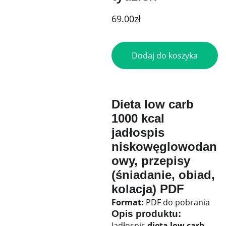
69.00zł
Dodaj do koszyka
Dieta low carb
1000 kcal
jadłospis
niskowęglowodan
owy, przepisy
(śniadanie, obiad,
kolacja) PDF
Format:
PDF do pobrania
Opis produktu:
Jadłospis
dieta low carb