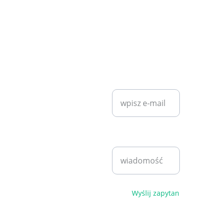
KONTAKT
SZYBKI KONTAKT
diet7plan@
gmail.com
Wprowadź swój
adres e-mail*
Bartosz 
Klita
+48 530 
Napisz
940 221
wiadomość*
pn - pt 
9:00 - 
17:00
Polityka 
Wyślij zapytanie
prywatności i 
regulamin
© 2026. 