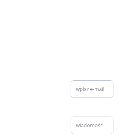
KONTAKT
SZYBKI KONTAKT
diet7plan@
gmail.com
Wprowadź swój
adres e-mail*
Bartosz 
Klita
+48 530 
Napisz
940 221
wiadomość*
pn - pt 
9:00 - 
17:00