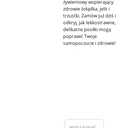
żywieniowy wspierający
zdrowie żołądka, jelit i
trzustki. Zamów już dziś i
odkryj, jak lekkostrawne,
delikatne posiłki mogą
poprawić Twoje
samopoczucie i zdrowie!
KONTAKT
SZYBKI KONTAKT
diet7plan@
gmail.com
Wprowadź swój
adres e-mail*
Bartosz 
Klita