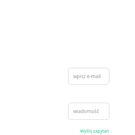
KONTAKT
SZYBKI KONTAKT
diet7plan@
gmail.com
Wprowadź swój
adres e-mail*
Bartosz 
Klita
+48 530 
Napisz
940 221
wiadomość*
pn - pt 
9:00 - 
17:00
Polityka 
Wyślij zapytanie
prywatności i 