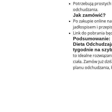
Potrzebują prostych 
odchudzania.
Jak zamówić?
Po zakupie online n
jadłospisem i przepi
Link do pobrania będ
Podsumowanie:
Dieta Odchudzają
tygodnie na szy
to idealne rozwiązan
ciała. Zamów już dzi
planu odchudzania, 