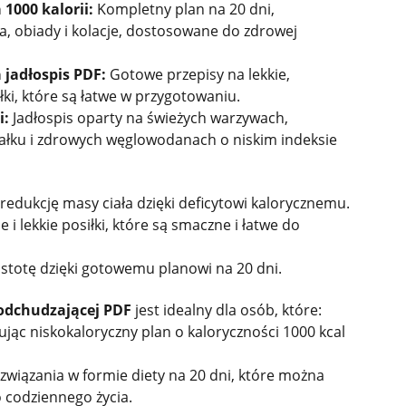
1000 kalorii:
Kompletny plan na 20 dni,
a, obiady i kolacje, dostosowane do zdrowej
 jadłospis PDF:
Gotowe przepisy na lekkie,
łki, które są łatwe w przygotowaniu.
i:
Jadłospis oparty na świeżych warzywach,
łku i zdrowych węglowodanach o niskim indeksie
edukcję masy ciała dzięki deficytowi kalorycznemu.
i lekkie posiłki, które są smaczne i łatwe do
stotę dzięki gotowemu planowi na 20 dni.
 odchudzającej PDF
jest idealny dla osób, które:
jąc niskokaloryczny plan o kaloryczności 1000 kcal
wiązania w formie diety na 20 dni, które można
 codziennego życia.