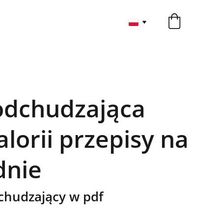
odchudzająca
alorii przepisy na
dnie
dchudzający w pdf