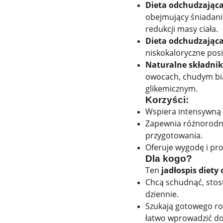
Dieta odchudzająca 
obejmujący śniadani
redukcji masy ciała.
Dieta odchudzająca
niskokaloryczne posi
Naturalne składnik
owocach, chudym bia
glikemicznym.
Korzyści:
Wspiera intensywną r
Zapewnia różnorodne 
przygotowania.
Oferuje wygodę i pro
Dla kogo?
Ten
jadłospis diety
Chcą schudnąć, stosu
dziennie.
Szukają gotowego roz
łatwo wprowadzić do