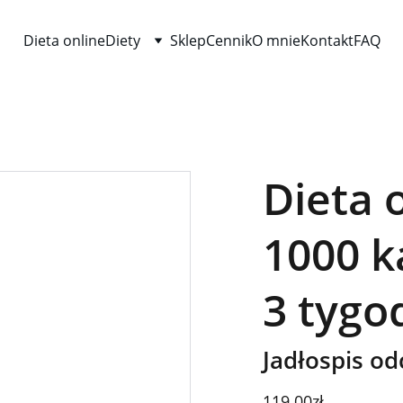
Dieta online
Diety
Sklep
Cennik
O mnie
Kontakt
FAQ
Dieta 
1000 k
3 tygo
Jadłospis o
119.00zł