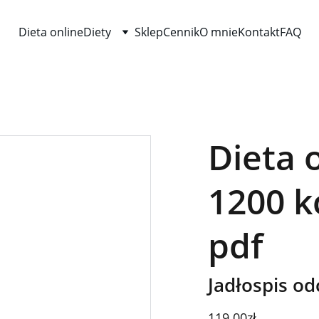
Dieta online
Diety
Sklep
Cennik
O mnie
Kontakt
FAQ
Dieta 
1200 k
pdf
Jadłospis od
119.00zł