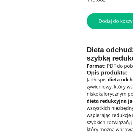
Dodaj do koszy
Dieta odchudz
szybką reduk
Format:
PDF do pob
Opis produktu:
Jadłospis
dieta odch
żywieniowy, który w
niskokalorycznym po
dieta redukcyjna ja
wszystkich niezbędn
wspierając redukcję
szybkich rozwiązań, 
który można wprowad