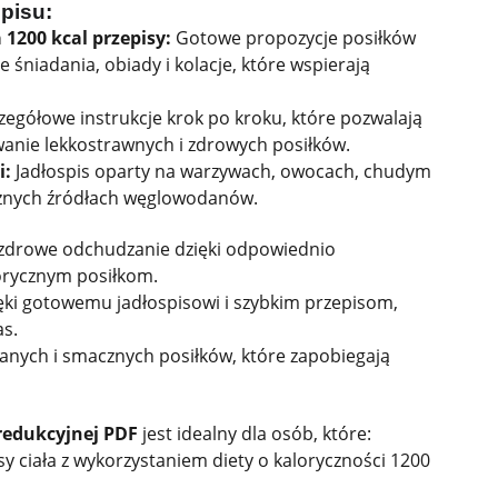
pisu:
1200 kcal przepisy:
Gotowe propozycje posiłków
 śniadania, obiady i kolacje, które wspierają
zegółowe instrukcje krok po kroku, które pozwalają
wanie lekkostrawnych i zdrowych posiłków.
i:
Jadłospis oparty na warzywach, owocach, chudym
ycznych źródłach węglowodanów.
 zdrowe odchudzanie dzięki odpowiednio
orycznym posiłkom.
ęki gotowemu jadłospisowi i szybkim przepisom,
as.
anych i smacznych posiłków, które zapobiegają
 redukcyjnej PDF
jest idealny dla osób, które:
y ciała z wykorzystaniem diety o kaloryczności 1200