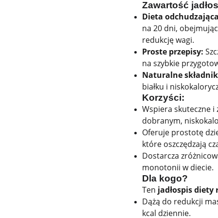
Zawartość jadłos
Dieta odchudzająca 
na 20 dni, obejmujące
redukcję wagi.
Proste przepisy:
Szc
na szybkie przygoto
Naturalne składnik
białku i niskokalor
Korzyści:
Wspiera skuteczne i
dobranym, niskokal
Oferuje prostotę dzi
które oszczędzają cz
Dostarcza zróżnicow
monotonii w diecie.
Dla kogo?
Ten
jadłospis diety
Dążą do redukcji mas
kcal dziennie.