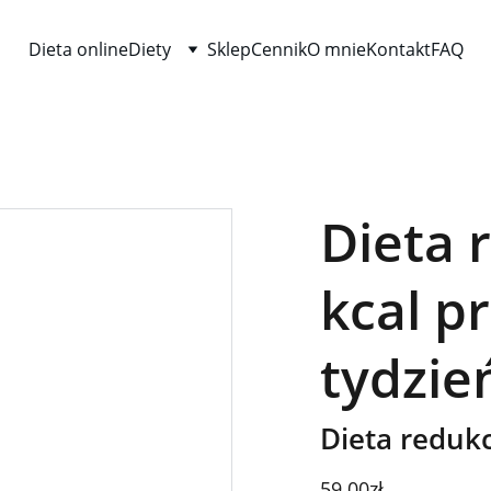
Dieta online
Diety
Sklep
Cennik
O mnie
Kontakt
FAQ
Dieta 
kcal p
tydzie
Dieta reduk
59.00zł