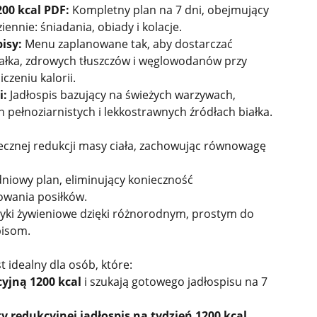
00 kcal PDF:
Kompletny plan na 7 dni, obejmujący
ziennie: śniadania, obiady i kolacje.
isy:
Menu zaplanowane tak, aby dostarczać
iałka, zdrowych tłuszczów i węglowodanów przy
zeniu kalorii.
i:
Jadłospis bazujący na świeżych warzywach,
pełnoziarnistych i lekkostrawnych źródłach białka.
cznej redukcji masy ciała, zachowując równowagę
niowy plan, eliminujący konieczność
wania posiłków.
ki żywieniowe dzięki różnorodnym, prostym do
pisom.
t idealny dla osób, które:
cyjną 1200 kcal
i szukają gotowego jadłospisu na 7
ty redukcyjnej jadłospis na tydzień 1200 kcal
,