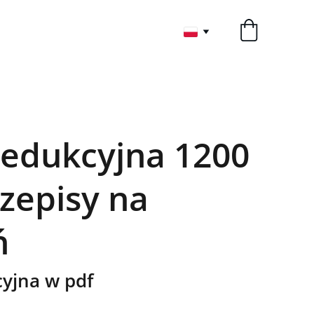
redukcyjna 1200
rzepisy na
ń
cyjna w pdf