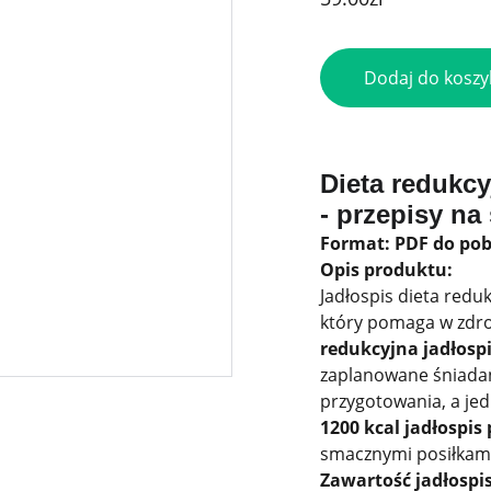
Dodaj do koszy
Dieta redukcy
- przepisy n
Format: PDF do po
Opis produktu:
Jadłospis dieta redu
który pomaga w zdrow
redukcyjna jadłospi
zaplanowane śniadani
przygotowania, a je
1200 kcal jadłospis 
smacznymi posiłkam
Zawartość jadłospi