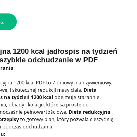
ka
jna 1200 kcal jadłospis na tydzień
a szybkie odchudzanie w PDF
brania
kcyjna 1200 kcal PDF to 7-dniowy plan żywieniowy,
ej i skutecznej redukcji masy ciała.
Dieta
s na tydzień 1200 kcal
obejmuje starannie
a, obiady i kolacje, które są proste do
dnocześnie pełnowartościowe.
Dieta redukcyjna
przepisy
to gotowy plan, który pozwala cieszyć się
i podczas odchudzania.
su: