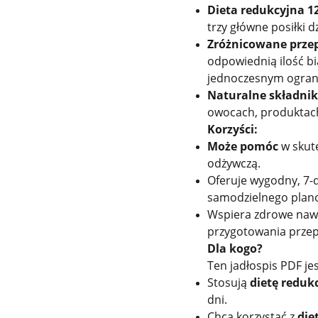
Dieta redukcyjna 12
trzy główne posiłki d
Zróżnicowane przep
odpowiednią ilość b
jednoczesnym ogranic
Naturalne składnik
owocach, produktach 
Korzyści:
Może pomóc
w skute
odżywczą.
Oferuje wygodny, 7-d
samodzielnego plano
Wspiera zdrowe nawy
przygotowania prze
Dla kogo?
Ten jadłospis PDF jes
Stosują
dietę reduk
dni.
Chcą korzystać z
die