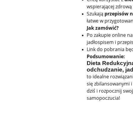
wspierającej zdrową 
Szukają
przepisów n
łatwe w przygotowan
Jak zamówić?
Po zakupie online n
jadłospisem i przepi
Link do pobrania będ
Podsumowanie:
Dieta Redukcyjna
odchudzanie, jad
to idealne rozwiązan
się zbilansowanymi 
dziś i rozpocznij sw
samopoczucia!