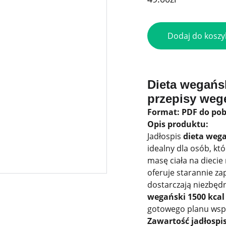
Dodaj do koszy
Dieta wegańsk
przepisy weg
Format: PDF do po
Opis produktu:
Jadłospis
dieta wega
idealny dla osób, k
masę ciała na diecie 
oferuje starannie za
dostarczają niezbęd
wegański 1500 kcal
gotowego planu wspi
Zawartość jadłospi