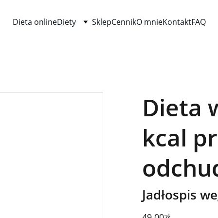
Dieta online
Diety
Sklep
Cennik
O mnie
Kontakt
FAQ
Dieta 
kcal p
odchud
Jadłospis we
49.00zł