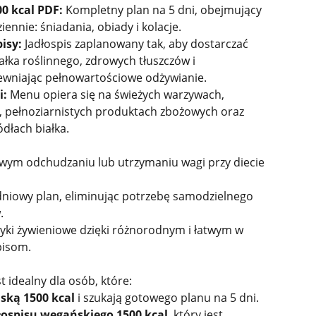
0 kcal PDF:
Kompletny plan na 5 dni, obejmujący
ziennie: śniadania, obiady i kolacje.
isy:
Jadłospis zaplanowany tak, aby dostarczać
ałka roślinnego, zdrowych tłuszczów i
wniając pełnowartościowe odżywianie.
i:
Menu opiera się na świeżych warzywach,
, pełnoziarnistych produktach zbożowych oraz
ódłach białka.
wym odchudzaniu lub utrzymaniu wagi przy diecie
dniowy plan, eliminując potrzebę samodzielnego
.
ki żywieniowe dzięki różnorodnym i łatwym w
pisom.
t idealny dla osób, które:
ską 1500 kcal
i szukają gotowego planu na 5 dni.
łospisu wegańskiego 1500 kcal
, który jest