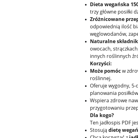
Dieta wegańska 150
trzy główne posiłki d
Zróżnicowane przep
odpowiednią ilość bi
węglowodanów, zape
Naturalne składnik
owocach, strączkach
innych roślinnych źr
Korzyści:
Może pomóc
w zdro
roślinnej.
Oferuje wygodny, 5-
planowania posiłków
Wspiera zdrowe nawy
przygotowaniu prze
Dla kogo?
Ten jadłospis PDF jes
Stosują
dietę wegań
Chcą korzystać z
jad