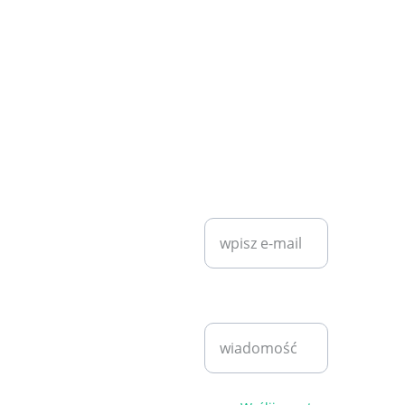
KONTAKT
SZYBKI KONTAKT
diet7plan@
gmail.com
Wprowadź swój
adres e-mail*
Bartosz 
Klita
+48 530 
Napisz
940 221
wiadomość*
pn - pt 
9:00 - 
17:00
Polityka 