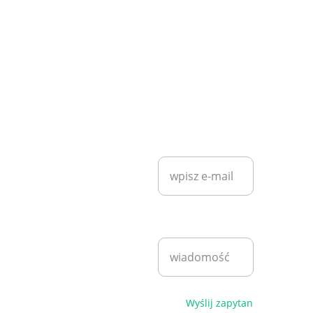
KONTAKT
SZYBKI KONTAKT
diet7plan@
gmail.com
Wprowadź swój
adres e-mail*
Bartosz 
Klita
+48 530 
Napisz
940 221
wiadomość*
pn - pt 
9:00 - 
17:00
Polityka 
Wyślij zapytanie
prywatności i 