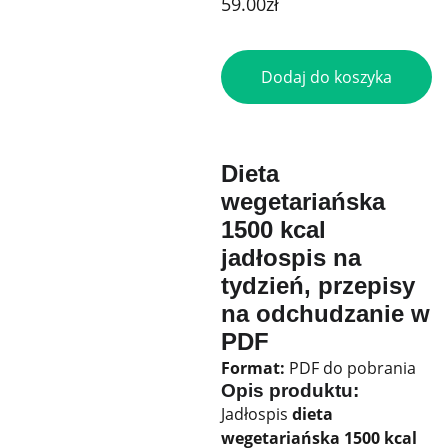
59.00zł
Dodaj do koszyka
Dieta
wegetariańska
1500 kcal
jadłospis na
tydzień, przepisy
na odchudzanie w
PDF
Format:
PDF do pobrania
Opis produktu:
Jadłospis
dieta
wegetariańska 1500 kcal