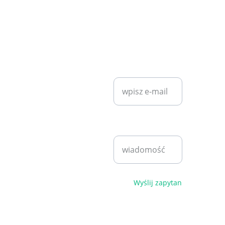
KONTAKT
SZYBKI KONTAKT
diet7plan@
gmail.com
Wprowadź swój
adres e-mail*
Bartosz 
Klita
+48 530 
Napisz
940 221
wiadomość*
pn - pt 
9:00 - 
17:00
Polityka 
Wyślij zapytanie
prywatności i 
regulamin
© 2026. 
Wszelkie 