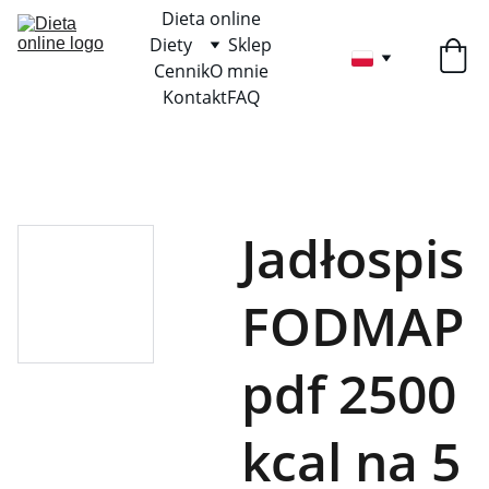
Dieta online
Diety
Sklep
Cennik
O mnie
Kontakt
FAQ
Jadłospis
FODMAP
pdf 2500
kcal na 5