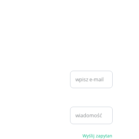
KONTAKT
SZYBKI KONTAKT
diet7plan@
gmail.com
Wprowadź swój
adres e-mail*
Bartosz 
Klita
+48 530 
Napisz
940 221
wiadomość*
pn - pt 
9:00 - 
17:00
Polityka 
Wyślij zapytanie
prywatności i 