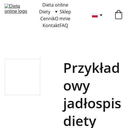
Dieta online
Diety
Sklep
Cennik
O mnie
Kontakt
FAQ
Przykład
owy
jadłospis
diety