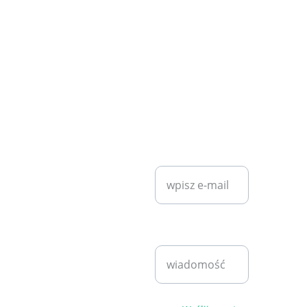
Przeczytaj więcej o diecie
bezglutenowej na Wikipedia
.
KONTAKT
SZYBKI KONTAKT
kontakt.die
ta.online@
Wprowadź swój
gmail.com
adres e-mail*
Bartosz 
Klita
+48 530 
Napisz
940 221
wiadomość*
pn - pt 
9:00 - 
18:00
sb 10:00 
- 16:00